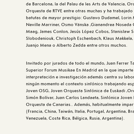
de Barcelona, ​​la del Palau de les Arts de Valencia, 
Orquesta de RTVE entre otras muchas y ha trabajado 
batutas de mayor prestigio: Gustavo Dudamel, Lorin M
Neville Marriner, Osmo Vänska ,Gianandrea Noseda 
Maag, James Conlon, Jesús López Cobos, Stanislaw 
Slobodeniouk, Christoph Eschenbach, Klaus Makkela
Juanjo Mena o Alberto Zedda entre otros muchos.
Invitado por jurados de todo el mundo, Juan Ferrer T
Superior Forum Musikae En Madrid en la que imparte
interpretación e investigación además centra su lab
ningún momento el contexto sinfónico trabajando es
Joven OSG, Joven Orquesta Sinfónica de Euskadi ,Orq
Simón Bolívar, Juan Carlos Landaeta, Sinfónica Joven
Orquesta de Canarias.. Además, habitualmente impar
(Francia, China, Taiwán, Italia, Portugal, Argentina, B
Venezuela, Costa Rica, Bélgica, Rusia, Argentina).