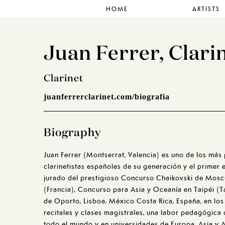
HOME
ARTISTS
Juan Ferrer, Clari
Clarinet
juanferrerclarinet.com/biografia
Biography
Juan Ferrer (Montserrat, Valencia) es uno de los más 
clarinetistas españoles de su generación y el primer 
jurado del prestigioso Concurso Chaikovski de Moscú
(Francia), Concurso para Asia y Oceanía en Taipéi (T
de Oporto, Lisboa, México Costa Rica, España, en lo
recitales y clases magistrales, una labor pedagógica
todo el mundo y en universidades de Europa, Asia y 