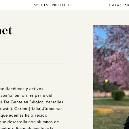
SPECIAL PROJECTS
HALAC AR
net
polifacéticos y activos
español en formar parte del
, De Gante en Bélgica, Versalles
aiwán), Carlino(Italia),Concurso
s que además ha ofrecido
 que desarrolla con alumnos de
América. Recientemente esta